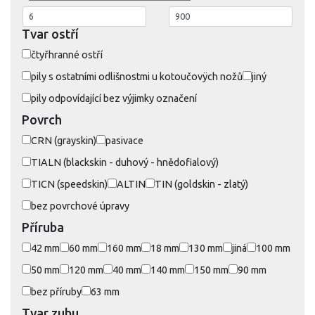
Tvar ostří
čtyřhranné ostří
pily s ostatními odlišnostmi u kotoučovÿch nožů
jiný
pily odpovídající bez výjimky označení
Povrch
CRN (grayskin)
pasivace
TIALN (blackskin - duhový - hnědofialový)
TICN (speedskin)
ALTIN
TIN (goldskin - zlatý)
bez povrchové úpravy
Příruba
42 mm
60 mm
160 mm
18 mm
130 mm
jiná
100 mm
50 mm
120 mm
40 mm
140 mm
150 mm
90 mm
bez příruby
63 mm
Tvar zubu