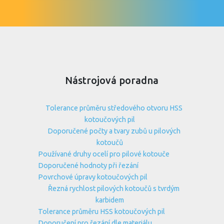
Nástrojová poradna
Tolerance průměru středového otvoru HSS
kotoučových pil
Doporučené počty a tvary zubů u pilových
kotoučů
Používané druhy ocelí pro pilové kotouče
Doporučené hodnoty při řezání
Povrchové úpravy kotoučových pil
Řezná rychlost pilových kotoučů s tvrdým
karbidem
Tolerance průměru HSS kotoučových pil
Doporučení pro řezání dle materiálu