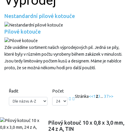
Výprodej
Nestandardní pilové kotouče
Pilové kotouče
Zde uvádíme sortiment našich výprodejových pil. Jedná se pily,
které byly v různém počtu vyrobeny během zakázek v minulosti.
Jsou tedy limitovány počtem kusů a designem. Máme je nabídce
proto, že se možná někomu hodí pro další použití.
Řadit
Počet
Stránka
<<
1
2
3
...
37
>>
Pilový kotouč 10 x 0,8 x 3,0 mm,
24 z A, TIN