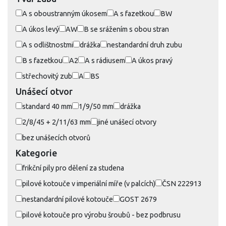
A s oboustranným úkosem
A s fazetkou
BW
A úkos levý
AW
B se srážením s obou stran
A s odlištnostmi
drážka
nestandardní druh zubu
B s fazetkou
A2
A s rádiusem
A úkos pravý
střechovitý zub
A
BS
Unášecí otvor
standard 40 mm
1/9/50 mm
drážka
2/8/45 + 2/11/63 mm
jiné unášecí otvory
bez unášecích otvorů
Kategorie
frikční pily pro dělení za studena
pilové kotouče v imperiální míře (v palcích)
ČSN 222913
nestandardní pilové kotouče
GOST 2679
pilové kotouče pro výrobu šroubů - bez podbrusu