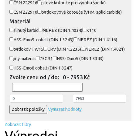
ČSN 222916
pilové kotouče pro výrobu šperků
ČSN 222910
tvrdokovové kotouče (VHM, solid carbide)
Materiál
slinutý karbid
NEREZ (DIN 1.4034)
K110
HSS-Emo5 cobalt (DIN 1.3243)
NEREZ (DIN 1.4116)
tvrdokov TW15
CRV (DIN 1.2235)
NEREZ (DIN 1.4021)
jiný materiál
75CR1
HSS-Dmo5 (DIN 1.3343)
HSS-Emo8 cobalt (DIN 1.3247)
Zvolte cenu od / do:
0 - 7953 Kč
Vymazat hodnoty
Zobrazit filtry