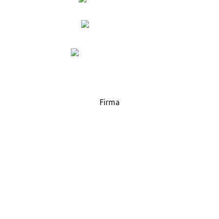
+420 573 369 281
lukas.danek@gsp.info
MAPA
Firma
GSP - High Tech Saws, s.r.o.
Hlavní 51, 768 32
Zborovice
Česká republika
IČ:
25589229
DIČ:
CZ25589229
Obchodní podmínky