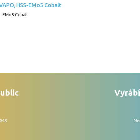
, VAPO, HSS-EMo5 Cobalt
ublic
Vyrábí
1948
Nen