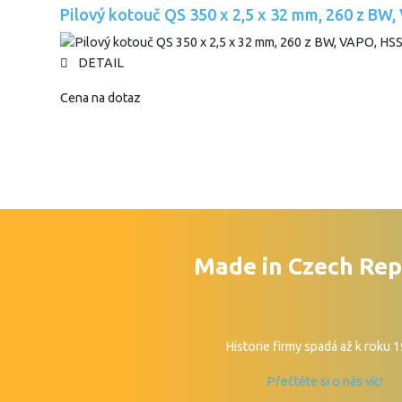
Pilový kotouč QS 350 x 2,5 x 32 mm, 260 z BW
DETAIL
Cena na dotaz
Made in Czech Rep
Historie firmy spadá až k roku 
Přečtěte si o nás víc!