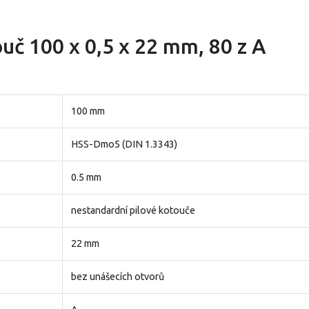
ouč 100 x 0,5 x 22 mm, 80 z A
100 mm
HSS-Dmo5 (DIN 1.3343)
0.5 mm
nestandardní pilové kotouče
22 mm
bez unášecích otvorů