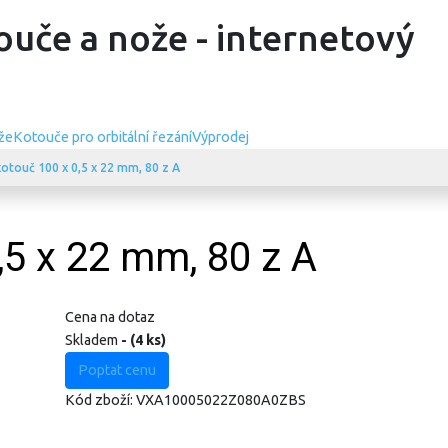
ouče a nože - internetový
že
Kotouče pro orbitální řezání
Výprodej
kotouč 100 x 0,5 x 22 mm, 80 z A
,5 x 22 mm, 80 z A
Cena na dotaz
Skladem
- (4 ks)
Poptat cenu
Kód zboží:
VXA10005022Z080A0ZBS