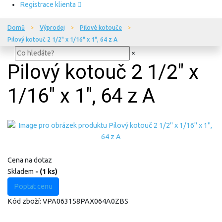
Registrace klienta
Domů
Výprodej
Pilové kotouče
Pilový kotouč 2 1/2" x 1/16" x 1", 64 z A
×
Pilový kotouč 2 1/2" x
1/16" x 1", 64 z A
Cena na dotaz
Skladem
- (1 ks)
Poptat cenu
Kód zboží:
VPA063158PAX064A0ZBS