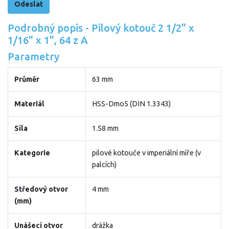
Podrobný popis - Pilový kotouč 2 1/2" x
1/16" x 1", 64 z A
Parametry
Průměr
63 mm
Materiál
HSS-Dmo5 (DIN 1.3343)
Síla
1.58 mm
Kategorie
pilové kotouče v imperiální míře (v
palcích)
Středový otvor
4 mm
(mm)
Unášecí otvor
drážka