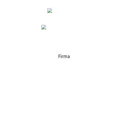
+420 573 369 281
lukas.danek@gsp.info
MAPA
Firma
GSP - High Tech Saws, s.r.o.
Hlavní 51, 768 32
Zborovice
Česká republika
IČ:
25589229
DIČ:
CZ25589229
Obchodní podmínky