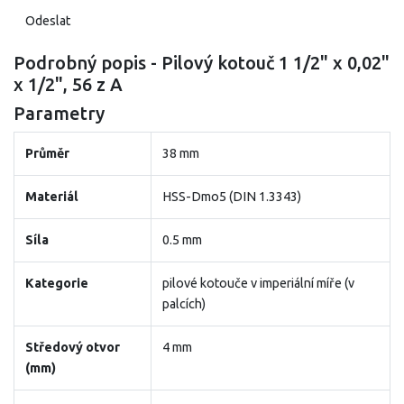
Podrobný popis - Pilový kotouč 1 1/2" x 0,02"
x 1/2", 56 z A
Parametry
Průměr
38 mm
Materiál
HSS-Dmo5 (DIN 1.3343)
Síla
0.5 mm
Kategorie
pilové kotouče v imperiální míře (v
palcích)
Středový otvor
4 mm
(mm)