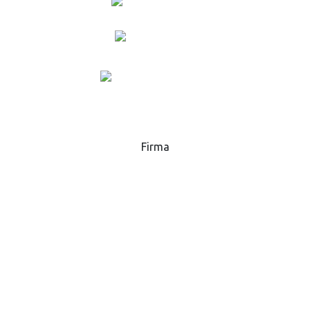
+420 573 369 281
lukas.danek@gsp.info
MAPA
Firma
GSP - High Tech Saws, s.r.o.
Hlavní 51, 768 32
Zborovice
Česká republika
IČ:
25589229
DIČ:
CZ25589229