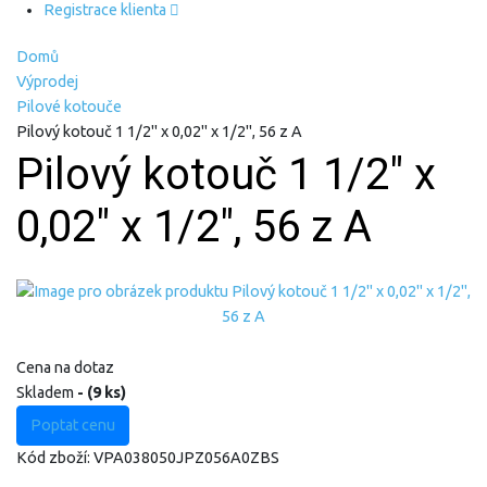
Registrace klienta
Domů
Výprodej
Pilové kotouče
Pilový kotouč 1 1/2" x 0,02" x 1/2", 56 z A
Pilový kotouč 1 1/2" x
0,02" x 1/2", 56 z A
Cena na dotaz
Skladem
- (9 ks)
Poptat cenu
Kód zboží:
VPA038050JPZ056A0ZBS