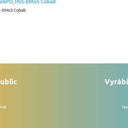
, VAPO, HSS-EMo5 Cobalt
ublic
Vyrábí
1948
Nen