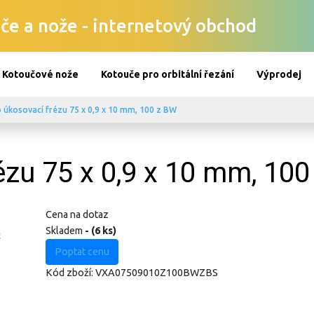
če a nože - internetový obchod
Kotoučové nože
Kotouče pro orbitální řezání
Výprodej
o úkosovací frézu 75 x 0,9 x 10 mm, 100 z BW
ézu 75 x 0,9 x 10 mm, 10
Cena na dotaz
Skladem
- (6 ks)
Poptat cenu
Kód zboží:
VXA07509010Z100BWZBS