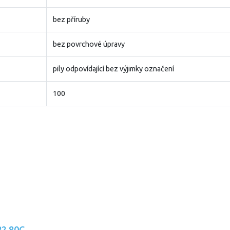
bez příruby
bez povrchové úpravy
pily odpovídající bez výjimky označení
100
32 80C