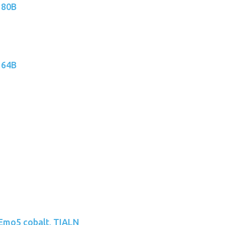
 80B
 64B
-Emo5 cobalt, TIALN