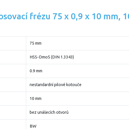
kosovací frézu 75 x 0,9 x 10 mm, 
75 mm
HSS-Dmo5 (DIN 1.3343)
0.9 mm
nestandardní pilové kotouče
10 mm
bez unášecích otvorů
BW