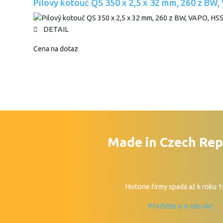
Pilový kotouč QS 350 x 2,5 x 32 mm, 260 z BW
DETAIL
Cena na dotaz
Made in Czech Rep
Historie firmy spadá až k roku 
Přečtěte si o nás víc!