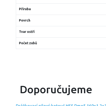
Příruba
Povrch
Tvar ostří
Počet zubů
Doporučujeme
Drážkovací pilový kotouč HSS Dmo5 160x1.2x