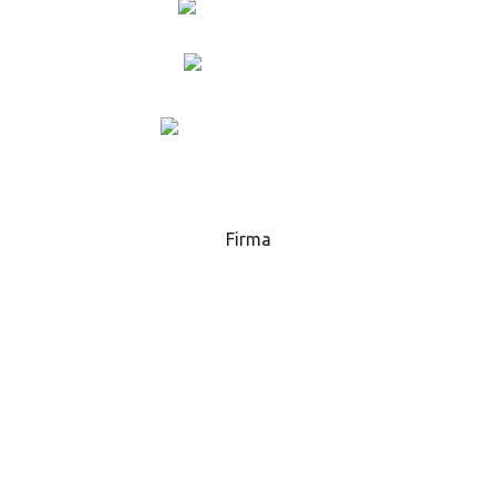
+420 573 369 281
lukas.danek@gsp.info
MAPA
Firma
GSP - High Tech Saws, s.r.o.
Hlavní 51, 768 32
Zborovice
Česká republika
IČ:
25589229
DIČ:
CZ25589229