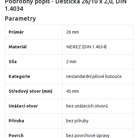
Podrobný popis - Destička 26/10 x 2,0, DIN
1.4034
Parametry
Průměr
26 mm
Materiál
NEREZ (DIN 1.4034)
Síla
2 mm
Kategorie
nestandardní pilové kotouče
Středový otvor (mm)
45 mm
Unášecí otvor
bez unášecích otvorů
Příruba
bez příruby
Povrch
bez povrchové úpravy