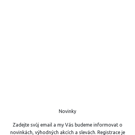
Hlavní 51, 768 32
Zborovice
Česká republika
IČ:
25589229
DIČ:
CZ25589229
Obchodní podmínky
Ochrana osobních údajů GDPR
Zásady používání cookies
Kontakty
Kreativni vouchery
Novinky
Zadejte svůj email a my Vás budeme informovat o
novinkách, výhodných akcích a slevách. Registrace je