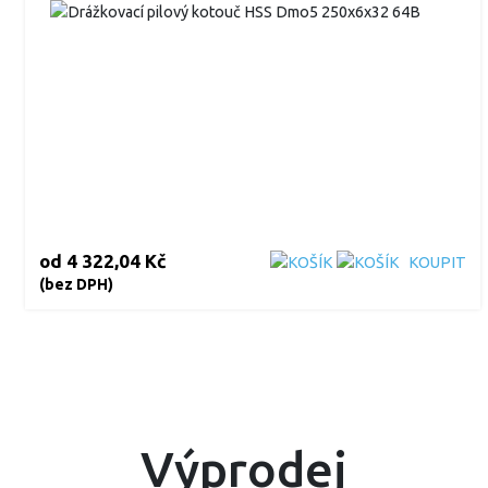
od
4 322,04 Kč
KOUPIT
(bez DPH)
Výprodej