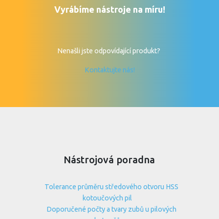
Vyrábíme nástroje na míru!
Nenašli jste odpovídající produkt?
Kontaktujte nás!
Nástrojová poradna
Tolerance průměru středového otvoru HSS
kotoučových pil
Doporučené počty a tvary zubů u pilových