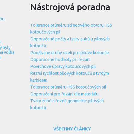
Nástrojová poradna
ou.
Tolerance průměru středového otvoru HSS
é
kotoučových pil
Doporučené počty a tvary zubů u pilových
n
kotoučů
y byly
ná volba
Používané druhy ocelí pro pilové kotouče
a
Doporučené hodnoty při řezání
Povrchové úpravy kotoučových pil
Řezná rychlost pilových kotoučů s tvrdým
karbidem
Tolerance průměru HSS kotoučových pil
Doporučení pro řezání dle materiálu
Tvary zubů a řezné geometrie pilových
kotoučů
VŠECHNY ČLÁNKY