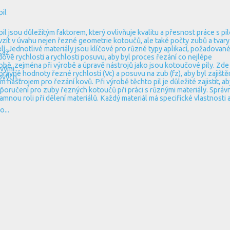
il
sou důležitým faktorem, který ovlivňuje kvalitu a přesnost práce s pil
 vzít v úvahu nejen řezné geometrie kotoučů, ale také počty zubů a tvary
í. Jednotlivé materiály jsou klíčové pro různé typy aplikací, požadovan
až...
ové rychlosti a rychlosti posuvu, aby byl proces řezání co nejlépe
ýrobě, zejména při výrobě a úpravě nástrojů jako jsou kotoučové pily. Zde
vými...
právné hodnoty řezné rychlosti (Vc) a posuvu na zub (fz), aby byl zajiště
vých...
nástrojem pro řezání kovů. Při výrobě těchto pil je důležité zajistit, ab
..
poručení pro zuby řezných kotoučů při práci s různými materiály. Správ
nou roli při dělení materiálů. Každý materiál má specifické vlastnosti 
...