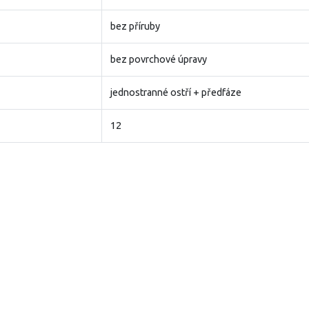
bez příruby
bez povrchové úpravy
jednostranné ostří + předfáze
12