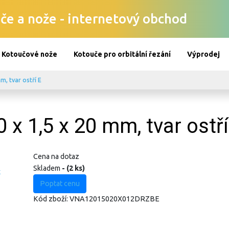
če a nože - internetový obchod
Kotoučové nože
Kotouče pro orbitální řezání
Výprodej
m, tvar ostří E
x 1,5 x 20 mm, tvar ostří
Cena na dotaz
Skladem
- (2 ks)
Poptat cenu
Kód zboží:
VNA12015020X012DRZBE