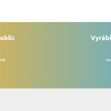
ublic
Vyrábí
1948
Nen