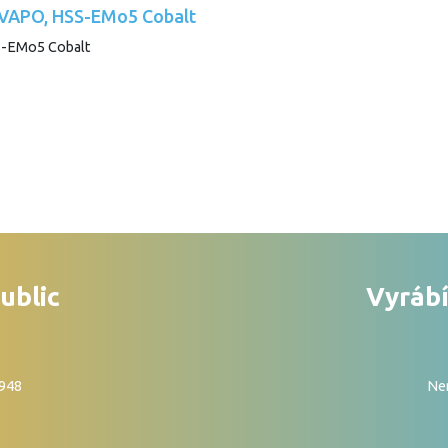
, VAPO, HSS-EMo5 Cobalt
ublic
Vyrábí
1948
Nen