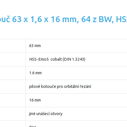
ouč 63 x 1,6 x 16 mm, 64 z BW, 
63 mm
HSS-Emo5 cobalt (DIN 1.3243)
1.6 mm
pilové kotouče pro orbitální řezání
16 mm
jiné unášecí otvory