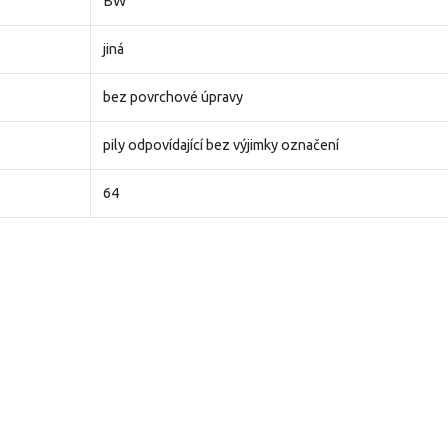
BW
jiná
bez povrchové úpravy
pily odpovídající bez výjimky označení
64