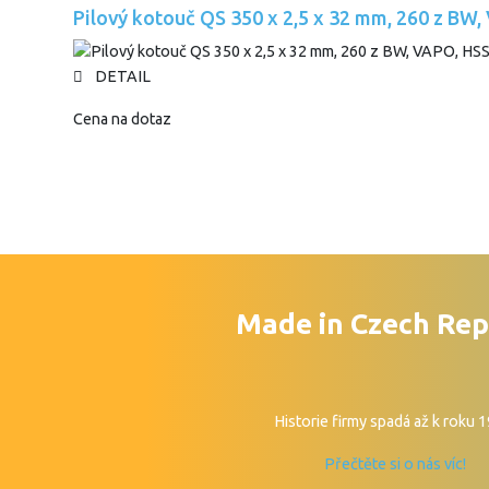
Pilový kotouč QS 350 x 2,5 x 32 mm, 260 z BW
DETAIL
Cena na dotaz
Made in Czech Rep
Historie firmy spadá až k roku 
Přečtěte si o nás víc!