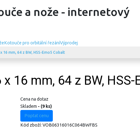
ouče a nože - internetový
že
Kotouče pro orbitální řezání
Výprodej
6 x 16 mm, 64 z BW, HSS-Emo5 Cobalt
,6 x 16 mm, 64 z BW, HSS
Cena na dotaz
Skladem
- (9 ks)
Poptat cenu
Kód zboží:
VOB06316016C064BWFBS