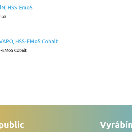
iAlN, HSS-Emo5
, VAPO, HSS-EMo5 Cobalt
public
Vyrábím