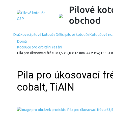
Pilové kot
obchod
Drážkovací pilové kotouče
Dělící pilové kotouče
Kotoučové no
Domů
Kotouče pro orbitální řezání
Pila pro úkosovací frézu 63,5 x 2,0 x 16 mm, 44 z BW, HSS-E
Pila pro úkosovací f
cobalt, TiAlN