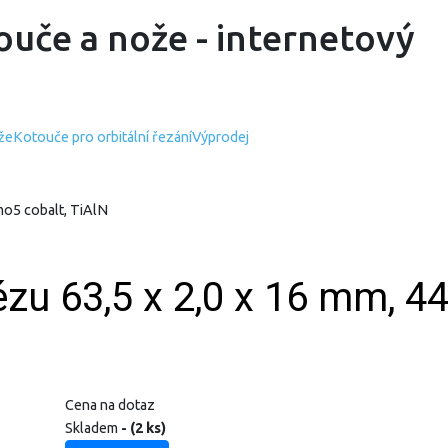
ouče a nože - internetový
že
Kotouče pro orbitální řezání
Výprodej
mo5 cobalt, TiAlN
rézu 63,5 x 2,0 x 16 mm, 
Cena na dotaz
Skladem
- (2 ks)