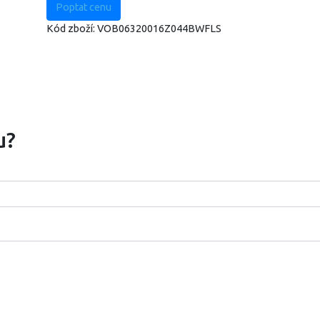
Poptat cenu
Kód zboží:
VOB06320016Z044BWFLS
u?