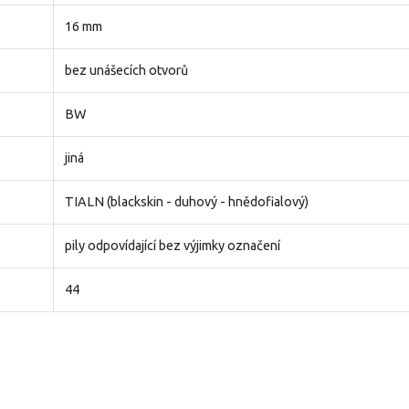
16 mm
bez unášecích otvorů
BW
jiná
TIALN (blackskin - duhový - hnědofialový)
pily odpovídající bez výjimky označení
44