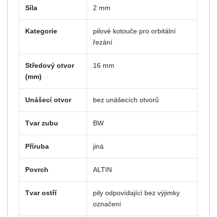
Síla
2 mm
Kategorie
pilové kotouče pro orbitální
řezání
Středový otvor
16 mm
(mm)
Unášecí otvor
bez unášecích otvorů
Tvar zubu
BW
Příruba
jiná
Povrch
ALTIN
Tvar ostří
pily odpovídající bez výjimky
označení