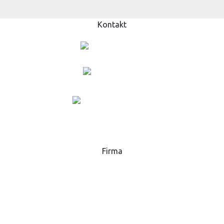
Kontakt
+420 573 369 281
lukas.danek@gsp.info
MAPA
Firma
GSP - High Tech Saws, s.r.o.
Hlavní 51, 768 32
Zborovice
Česká republika