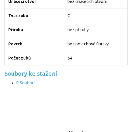
Unášecí otvor
bez unášecích otvorů
Tvar zubu
C
Příruba
bez příruby
Povrch
bez povrchové úpravy
Počet zubů
64
Soubory ke stažení
Soubor1