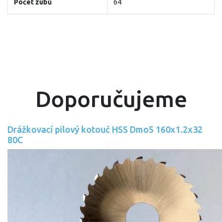
Počet zubů
64
Doporučujeme
Drážkovací pilový kotouč HSS Dmo5 160x1.2x32
80C