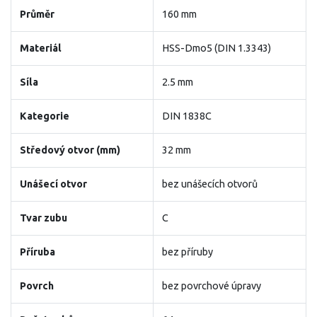
Průměr
160 mm
Materiál
HSS-Dmo5 (DIN 1.3343)
Síla
2.5 mm
Kategorie
DIN 1838C
Středový otvor (mm)
32 mm
Unášecí otvor
bez unášecích otvorů
Tvar zubu
C
Příruba
bez příruby
Povrch
bez povrchové úpravy