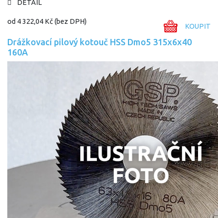
DETAIL
od
4 322,04 Kč
(bez DPH)
KOUPIT
Drážkovací pilový kotouč HSS Dmo5 315x6x40
160A