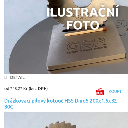
DETAIL
od
745,27 Kč
(bez DPH)
KOUPIT
Drážkovací pilový kotouč HSS Dmo5 200x1.6x32
80C