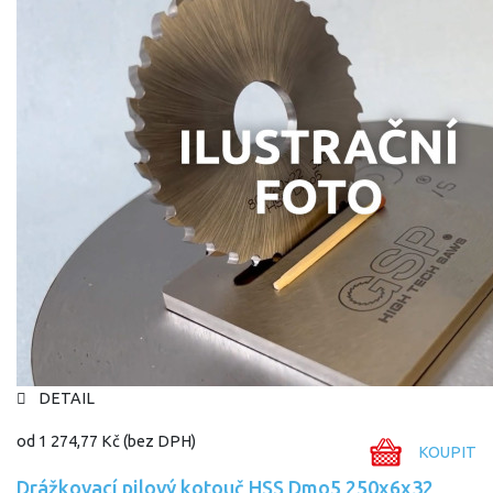
DETAIL
od
1 274,77 Kč
(bez DPH)
KOUPIT
Drážkovací pilový kotouč HSS Dmo5 250x6x32