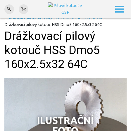
Domů
Drážkovací pilové kotouče
Drážkovací pilové kotouče dle DIN 1838C – hrubozubé
Drážkovací pilový kotouč HSS Dmo5 160x2.5x32 64C
Drážkovací pilový
kotouč HSS Dmo5
160x2.5x32 64C