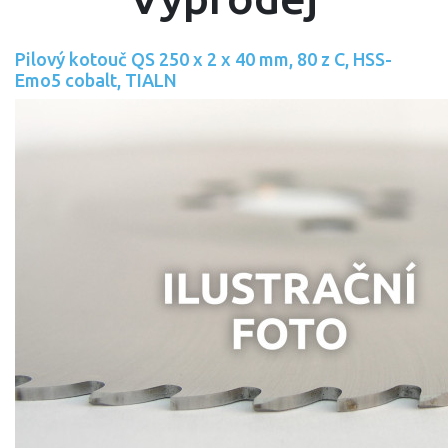
Pilový kotouč QS 250 x 2 x 40 mm, 80 z C, HSS-
Emo5 cobalt, TIALN