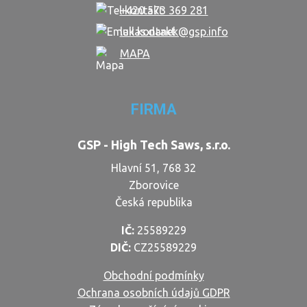
+420 573 369 281
lukas.danek@gsp.info
MAPA
FIRMA
GSP - High Tech Saws, s.r.o.
Hlavní 51, 768 32
Zborovice
Česká republika
IČ:
25589229
DIČ:
CZ25589229
Obchodní podmínky
Ochrana osobních údajů GDPR