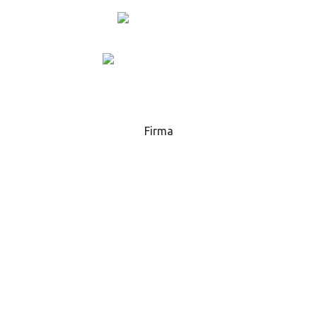
+420 573 369 281
lukas.danek@gsp.info
MAPA
Firma
GSP - High Tech Saws, s.r.o.
Hlavní 51, 768 32
Zborovice
Česká republika
IČ:
25589229
DIČ:
CZ25589229
Obchodní podmínky
Ochrana osobních údajů GDPR