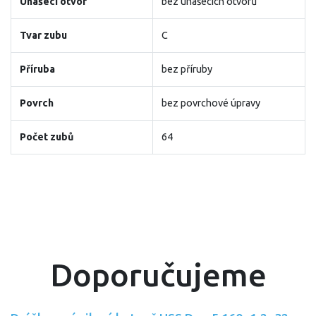
Unášecí otvor
bez unášecích otvorů
Tvar zubu
C
Příruba
bez příruby
Povrch
bez povrchové úpravy
Počet zubů
64
Doporučujeme