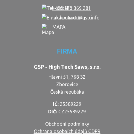
+420 573 369 281
lukas.danek@gsp.info
MAPA
FIRMA
GSP - High Tech Saws, s.r.o.
Hlavní 51, 768 32
Zborovice
Česká republika
IČ:
25589229
DIČ:
CZ25589229
Obchodní podmínky
Ochrana osobních údajů GDPR