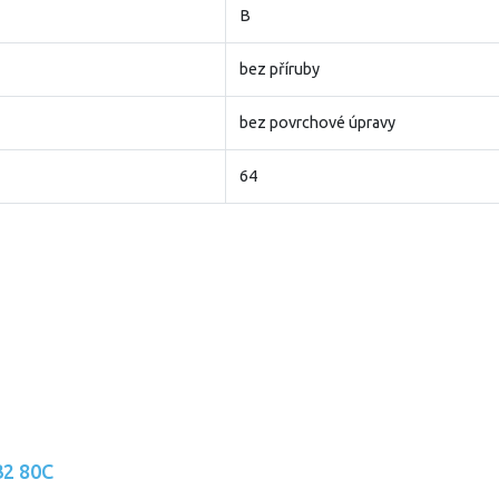
B
bez příruby
bez povrchové úpravy
64
32 80C