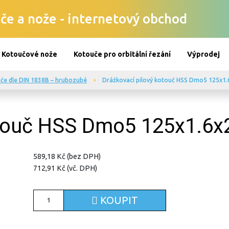
če a nože - internetový obchod
Kotoučové nože
Kotouče pro orbitální řezání
Výprodej
uče dle DIN 1838B – hrubozubé
Drážkovací pilový kotouč HSS Dmo5 125x1.
otouč HSS Dmo5 125x1.6x
589,18 Kč (bez DPH)
712,91 Kč (vč. DPH)
KOUPIT