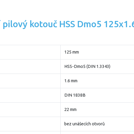
í pilový kotouč HSS Dmo5 125x1
125 mm
HSS-Dmo5 (DIN 1.3343)
1.6 mm
DIN 1838B
22 mm
bez unášecích otvorů