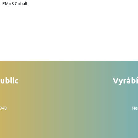
ublic
Vyrábí
1948
Nen