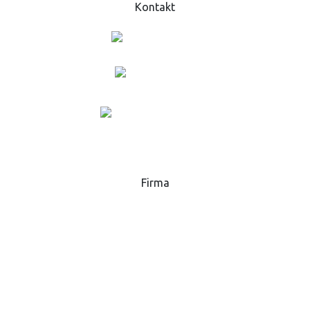
Kontakt
+420 573 369 281
lukas.danek@gsp.info
MAPA
Firma
GSP - High Tech Saws, s.r.o.
Hlavní 51, 768 32
Zborovice
Česká republika
IČ:
25589229