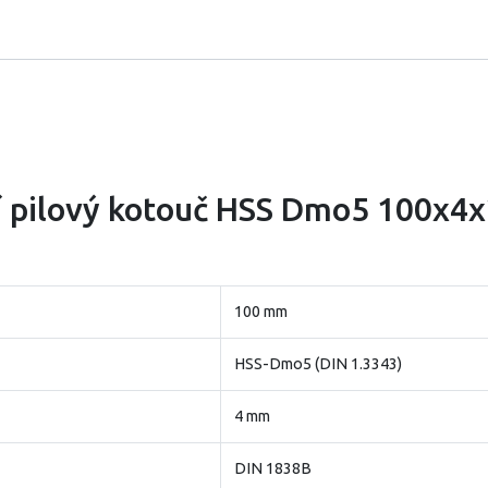
í pilový kotouč HSS Dmo5 100x4
100 mm
HSS-Dmo5 (DIN 1.3343)
4 mm
DIN 1838B