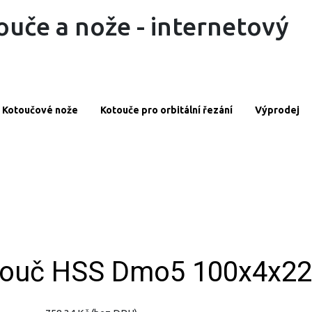
ouče a nože - internetový
Kotoučové nože
Kotouče pro orbitální řezání
Výprodej
otouč HSS Dmo5 100x4x22