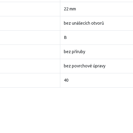
22 mm
bez unášecích otvorů
B
bez příruby
bez povrchové úpravy
40