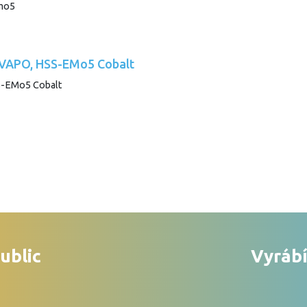
, VAPO, HSS-EMo5 Cobalt
ublic
Vyrábí