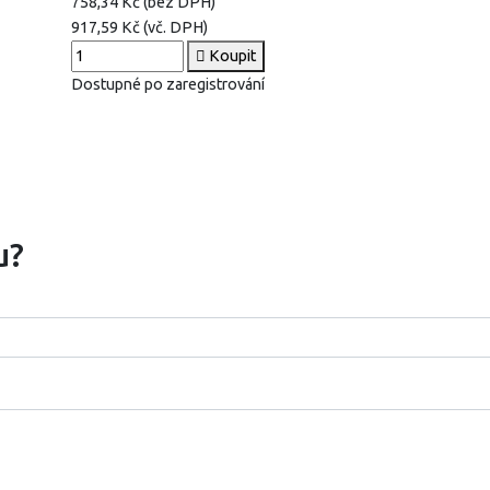
758,34 Kč (bez DPH)
917,59 Kč (vč. DPH)
Koupit
Dostupné po zaregistrování
u?