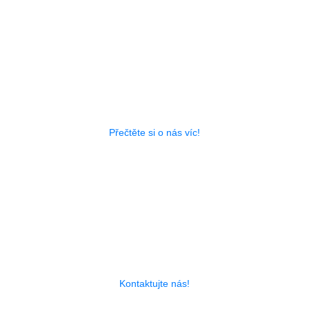
Made in Czech Republic
Historie firmy spadá až k roku 1948
Přečtěte si o nás víc!
Vyrábíme nástroje na míru!
Nenašli jste odpovídající produkt?
Kontaktujte nás!