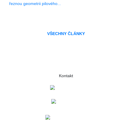
řeznou geometrii pilového...
VŠECHNY ČLÁNKY
Kontakt
+420 573 369 281
lukas.danek@gsp.info
MAPA