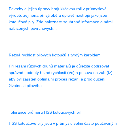
Povrchy a jejich úpravy hrají klíčovou roli v průmyslové
výrobě, zejména při výrobě a úpravě nástrojů jako jsou
kotoučové pily. Zde naleznete souhrnné informace o námi
nabízených povrchových...
Řezná rychlost pilových kotoučů s tvrdým karbidem
Při řezání různých druhů materiálů je důležité dodržovat
správné hodnoty řezné rychlosti (Vc) a posuvu na zub (fz),
aby byl zajištěn optimální proces řezání a prodloužení
životnosti pilového...
Tolerance průměru HSS kotoučových pil
HSS kotoučové pily jsou v průmyslu velmi často používaným