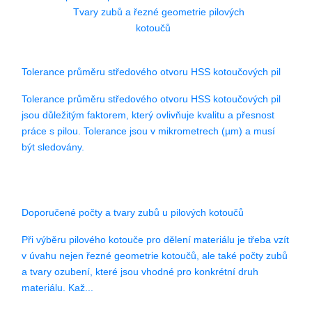
Tvary zubů a řezné geometrie pilových
kotoučů
Tolerance průměru středového otvoru HSS kotoučových pil
Tolerance průměru středového otvoru HSS kotoučových pil
jsou důležitým faktorem, který ovlivňuje kvalitu a přesnost
práce s pilou. Tolerance jsou v mikrometrech (µm) a musí
být sledovány.
Doporučené počty a tvary zubů u pilových kotoučů
Při výběru pilového kotouče pro dělení materiálu je třeba vzít
v úvahu nejen řezné geometrie kotoučů, ale také počty zubů
a tvary ozubení, které jsou vhodné pro konkrétní druh
materiálu. Kaž...