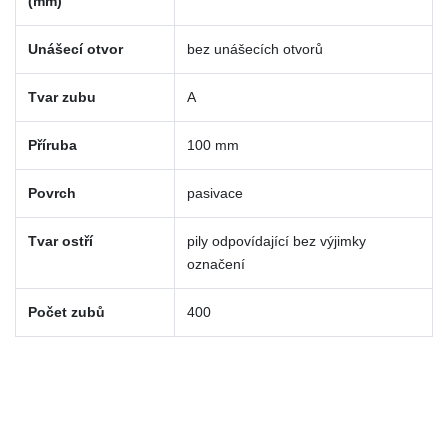
(mm)
Unášecí otvor
bez unášecích otvorů
Tvar zubu
A
Příruba
100 mm
Povrch
pasivace
Tvar ostří
pily odpovídající bez výjimky
označení
Počet zubů
400