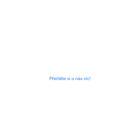
Made in Czech Republic
Historie firmy spadá až k roku 1948
Přečtěte si o nás víc!
Vyrábíme nástroje na míru!
Nenašli jste odpovídající produkt?