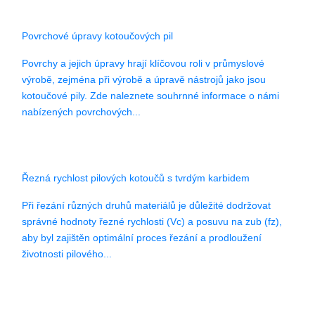
Povrchové úpravy kotoučových pil
Povrchy a jejich úpravy hrají klíčovou roli v průmyslové
výrobě, zejména při výrobě a úpravě nástrojů jako jsou
kotoučové pily. Zde naleznete souhrnné informace o námi
nabízených povrchových...
Řezná rychlost pilových kotoučů s tvrdým karbidem
Při řezání různých druhů materiálů je důležité dodržovat
správné hodnoty řezné rychlosti (Vc) a posuvu na zub (fz),
aby byl zajištěn optimální proces řezání a prodloužení
životnosti pilového...