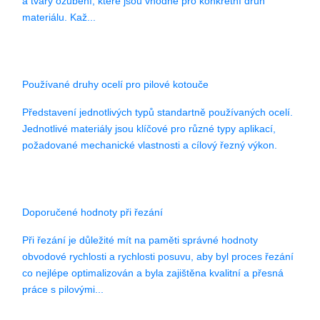
a tvary ozubení, které jsou vhodné pro konkrétní druh
materiálu. Kaž...
Používané druhy ocelí pro pilové kotouče
Představení jednotlivých typů standartně používaných ocelí.
Jednotlivé materiály jsou klíčové pro různé typy aplikací,
požadované mechanické vlastnosti a cílový řezný výkon.
Doporučené hodnoty při řezání
Při řezání je důležité mít na paměti správné hodnoty
obvodové rychlosti a rychlosti posuvu, aby byl proces řezání
co nejlépe optimalizován a byla zajištěna kvalitní a přesná
práce s pilovými...