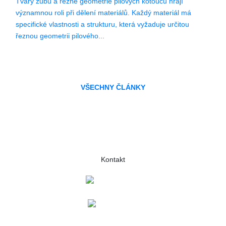
Tvary zubů a řezné geometrie pilových kotoučů hrají
významnou roli při dělení materiálů. Každý materiál má
specifické vlastnosti a strukturu, která vyžaduje určitou
řeznou geometrii pilového...
VŠECHNY ČLÁNKY
Kontakt
+420 573 369 281
lukas.danek@gsp.info