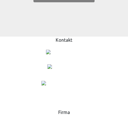
Kontakt
+420 573 369 281
lukas.danek@gsp.info
MAPA
Firma
GSP - High Tech Saws, s.r.o.