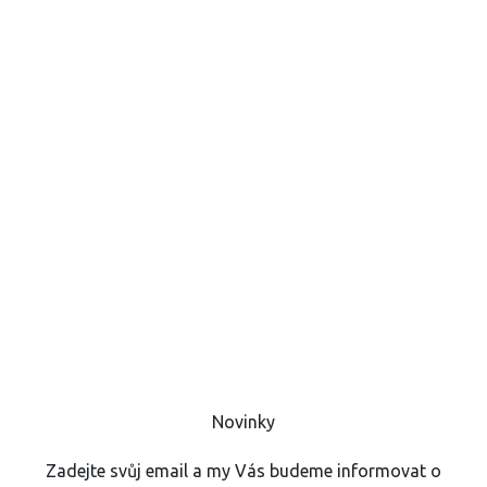
Hlavní 51, 768 32
Zborovice
Česká republika
IČ:
25589229
DIČ:
CZ25589229
Obchodní podmínky
Ochrana osobních údajů GDPR
Zásady používání cookies
Kontakty
Kreativni vouchery
Novinky
Zadejte svůj email a my Vás budeme informovat o