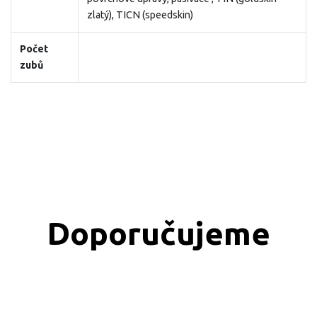
zlatý), TICN (speedskin)
Počet
zubů
Doporučujeme