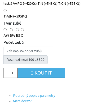
lesklá
VAPO (+420Kč)
TiN (+543Kč)
TiCN (+595Kč)
TiAlN (+595Kč)
Tvar zubů
AW
BW
BS
C
Počet zubů
Rozmezí mezi 100 až 320
KOUPIT
Podrobný popis a parametry
Máte dotaz?