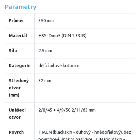
Parametry
Průměr
350 mm
Materiál
HSS-Dmo5 (DIN 1.3343)
Síla
2.5 mm
Kategorie
dělící pilové kotouče
Středový
32 mm
otvor
(mm)
Unášecí
2/8/45 + 4/9/50 2/11/63 mm
otvor
Povrch
TIALN (blackskin - duhový - hnědofialový), bez
povrchové úpravy, pasivace , TIN (goldskin -