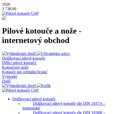
1026
3 738,90
Pilové kotouče a nože -
internetový obchod
Drážkovací pilové kotouče
Dělící pilové kotouče
Kotoučové nože
Kotouče pro orbitální řezání
Výprodej
Další
Drážkovací pilové kotouče
Drážkovací pilové kotouče dle DIN 1837A –
jemnozubé
Drážkovací pilové kotouče dle DIN 1838B –