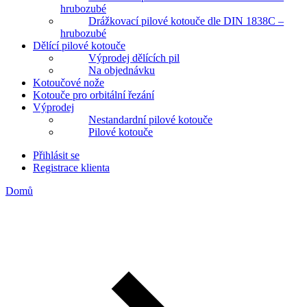
hrubozubé
Drážkovací pilové kotouče dle DIN 1838C –
hrubozubé
Dělící pilové kotouče
Výprodej dělících pil
Na objednávku
Kotoučové nože
Kotouče pro orbitální řezání
Výprodej
Nestandardní pilové kotouče
Pilové kotouče
Přihlásit se
Registrace klienta
Domů