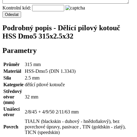
Kontrolní kód:
Podrobný popis - Dělící pilový kotouč
HSS Dmo5 315x2.5x32
Parametry
Průměr
315 mm
Materiál
HSS-Dmo5 (DIN 1.3343)
Síla
2.5 mm
Kategorie
dělící pilové kotouče
Středový
otvor
32 mm
(mm)
Unášecí
2/8/45 + 4/9/50 2/11/63 mm
otvor
TIALN (blackskin - duhový - hnědofialový), bez
Povrch
povrchové úpravy, pasivace , TIN (goldskin - zlatý),
TICN (speedskin)