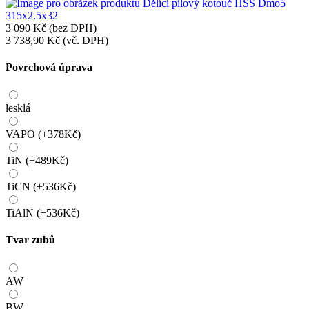
3 090 Kč (bez DPH)
3 738,90 Kč (vč. DPH)
Povrchová úprava
lesklá
VAPO (+378Kč)
TiN (+489Kč)
TiCN (+536Kč)
TiAlN (+536Kč)
Tvar zubů
AW
BW