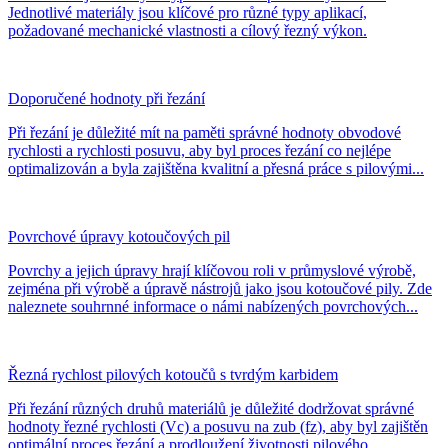
Jednotlivé materiály jsou klíčové pro různé typy aplikací,
požadované mechanické vlastnosti a cílový řezný výkon.
Doporučené hodnoty při řezání
Při řezání je důležité mít na paměti správné hodnoty obvodové
rychlosti a rychlosti posuvu, aby byl proces řezání co nejlépe
optimalizován a byla zajištěna kvalitní a přesná práce s pilovými...
Povrchové úpravy kotoučových pil
Povrchy a jejich úpravy hrají klíčovou roli v průmyslové výrobě,
zejména při výrobě a úpravě nástrojů jako jsou kotoučové pily. Zde
naleznete souhrnné informace o námi nabízených povrchových...
Řezná rychlost pilových kotoučů s tvrdým karbidem
Při řezání různých druhů materiálů je důležité dodržovat správné
hodnoty řezné rychlosti (Vc) a posuvu na zub (fz), aby byl zajištěn
optimální proces řezání a prodloužení životnosti pilového...