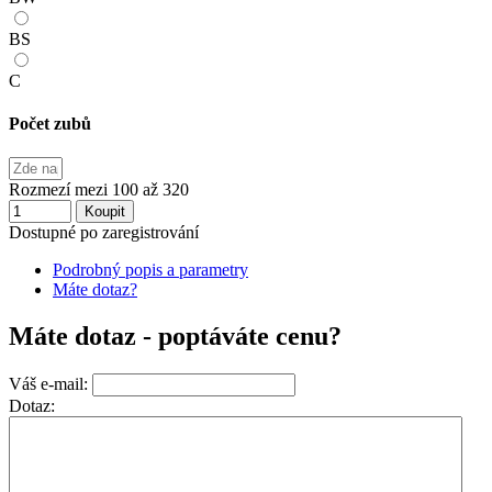
BS
C
Počet zubů
Rozmezí mezi 100 až 320
Koupit
Dostupné po zaregistrování
Podrobný popis a parametry
Máte dotaz?
Máte dotaz - poptáváte cenu?
Váš e-mail:
Dotaz: