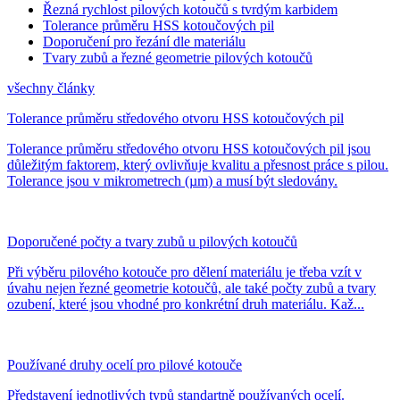
Řezná rychlost pilových kotoučů s tvrdým karbidem
Tolerance průměru HSS kotoučových pil
Doporučení pro řezání dle materiálu
Tvary zubů a řezné geometrie pilových kotoučů
všechny články
Tolerance průměru středového otvoru HSS kotoučových pil
Tolerance průměru středového otvoru HSS kotoučových pil jsou
důležitým faktorem, který ovlivňuje kvalitu a přesnost práce s pilou.
Tolerance jsou v mikrometrech (µm) a musí být sledovány.
Doporučené počty a tvary zubů u pilových kotoučů
Při výběru pilového kotouče pro dělení materiálu je třeba vzít v
úvahu nejen řezné geometrie kotoučů, ale také počty zubů a tvary
ozubení, které jsou vhodné pro konkrétní druh materiálu. Kaž...
Používané druhy ocelí pro pilové kotouče
Představení jednotlivých typů standartně používaných ocelí.