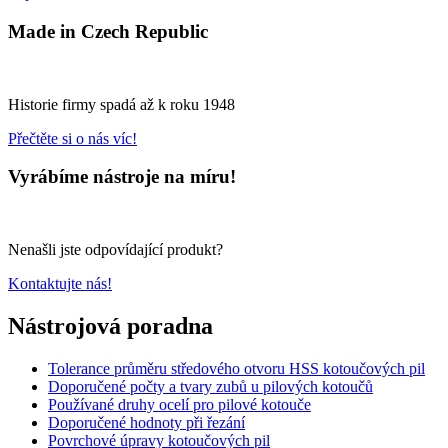
Made in Czech Republic
Historie firmy spadá až k roku 1948
Přečtěte si o nás víc!
Vyrábíme nástroje na míru!
Nenašli jste odpovídající produkt?
Kontaktujte nás!
Nástrojová poradna
Tolerance průměru středového otvoru HSS kotoučových pil
Doporučené počty a tvary zubů u pilových kotoučů
Používané druhy ocelí pro pilové kotouče
Doporučené hodnoty při řezání
Povrchové úpravy kotoučových pil