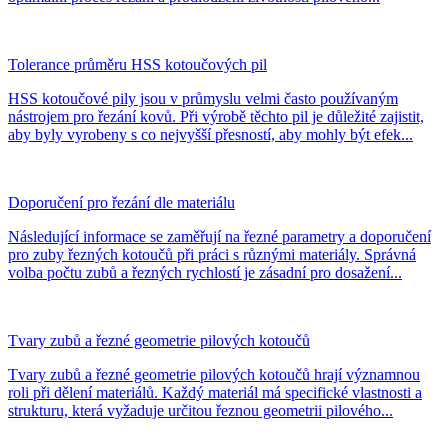
Tolerance průměru HSS kotoučových pil
HSS kotoučové pily jsou v průmyslu velmi často používaným
nástrojem pro řezání kovů. Při výrobě těchto pil je důležité zajistit,
aby byly vyrobeny s co nejvyšší přesností, aby mohly být efek...
Doporučení pro řezání dle materiálu
Následující informace se zaměřují na řezné parametry a doporučení
pro zuby řezných kotoučů při práci s různými materiály. Správná
volba počtu zubů a řezných rychlostí je zásadní pro dosažení...
Tvary zubů a řezné geometrie pilových kotoučů
Tvary zubů a řezné geometrie pilových kotoučů hrají významnou
roli při dělení materiálů. Každý materiál má specifické vlastnosti a
strukturu, která vyžaduje určitou řeznou geometrii pilového...