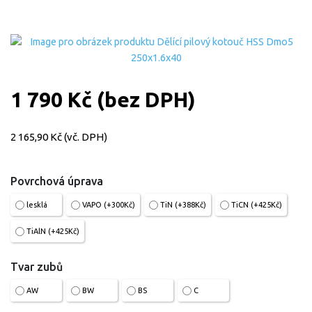
1 790 Kč (bez DPH)
2 165,90 Kč (vč. DPH)
Povrchová úprava
lesklá
VAPO (+300Kč)
TiN (+388Kč)
TiCN (+425Kč)
TiAlN (+425Kč)
Tvar zubů
AW
BW
BS
C