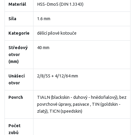
Materiál
HSS-Dmo5 (DIN 1.3343)
Síla
1.6 mm
Kategorie
dělící pilové kotouče
Středový
40 mm
otvor
(mm)
Unášecí
2/8/55 + 4/12/64 mm
otvor
Povrch
TIALN (blackskin - duhový - hnědofialový), bez
povrchové úpravy, pasivace , TIN (goldskin -
zlatý), TICN (speedskin)
Počet
zubů