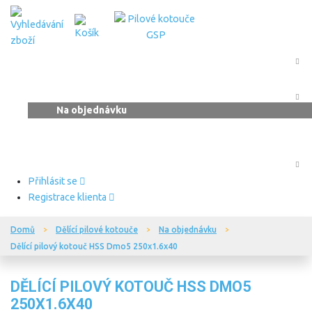
Drážkovací pilové kotouče
Dělící pilové kotouče
Výprodej dělících pil
Na objednávku
Kotoučové nože
Kotouče pro orbitální řezání
Výprodej
Přihlásit se
Registrace klienta
Domů
Dělící pilové kotouče
Na objednávku
Dělící pilový kotouč HSS Dmo5 250x1.6x40
DĚLÍCÍ PILOVÝ KOTOUČ HSS DMO5
250X1.6X40